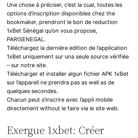
Une chose à préciser, c’est la cual, toutes les
options d’inscription disponibles chez the
bookmaker, prendront le bon de reduction
1xBet Sénégal qu’on vous propose,
PARISENEGAL.
Téléchargez la dernière edition de l’application
1xBet uniquement sur una seule source vérifiée
– sur notre site.
Télécharger et installer algun fichier APK 1xBet
sur l’appareil ne prendra pas as well as de
quelques secondes.
Chacun peut s’inscrire avec l’appli mobile
directement without le faire via le site web.
Exergue 1xbet: Créer