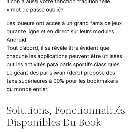
Il con a aussi votre fonction traditionnelle
« mot de passe oublié?
Les joueurs ont accès à un grand fama de jeux
durante ligne et en direct sur leurs modules
Android.
Tout d’abord, il se révèle être évident que
chacune les applications peuvent être utilisées
put les activités para paris sportifs classiques.
Le géant des paris iwan (derb) propose des
taxe supérieures à 99% pour les bookmakers
du monde entier.
Solutions, Fonctionnalités
Disponibles Du Book