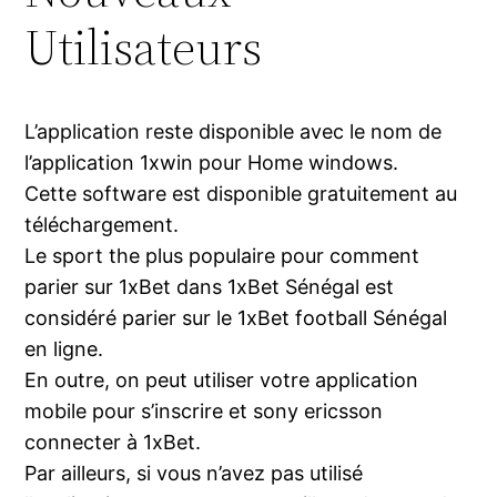
Utilisateurs
L’application reste disponible avec le nom de
l’application 1xwin pour Home windows.
Cette software est disponible gratuitement au
téléchargement.
Le sport the plus populaire pour comment
parier sur 1xBet dans 1xBet Sénégal est
considéré parier sur le 1xBet football Sénégal
en ligne.
En outre, on peut utiliser votre application
mobile pour s’inscrire et sony ericsson
connecter à 1xBet.
Par ailleurs, si vous n’avez pas utilisé