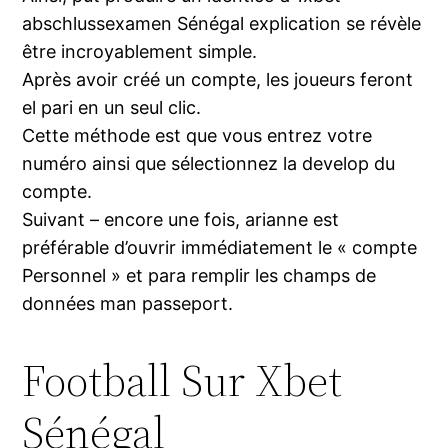
abschlussexamen Sénégal explication se révèle
être incroyablement simple.
Après avoir créé un compte, les joueurs feront
el pari en un seul clic.
Cette méthode est que vous entrez votre
numéro ainsi que sélectionnez la develop du
compte.
Suivant – encore une fois, arianne est
préférable d’ouvrir immédiatement le « compte
Personnel » et para remplir les champs de
données man passeport.
Football Sur Xbet
Sénégal