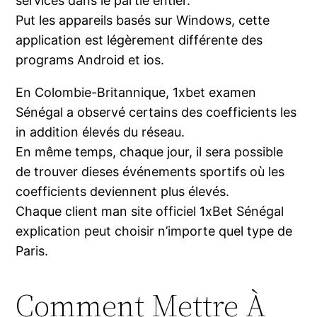
services dans le partie entier.
Put les appareils basés sur Windows, cette
application est légèrement différente des
programs Android et ios.
En Colombie-Britannique, 1xbet examen
Sénégal a observé certains des coefficients les
in addition élevés du réseau.
En même temps, chaque jour, il sera possible
de trouver dieses événements sportifs où les
coefficients deviennent plus élevés.
Chaque client man site officiel 1xBet Sénégal
explication peut choisir n’importe quel type de
Paris.
Comment Mettre À