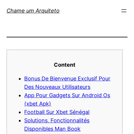
Pular
Chame um Arquiteto
para
o
conteúdo
Content
Bonus De Bienvenue Exclusif Pour
Des Nouveaux Utilisateurs
App Pour Gadgets Sur Android Os
(xbet Apk)
Football Sur Xbet Sénégal
Solutions, Fonctionnalités
Disponibles Man Book