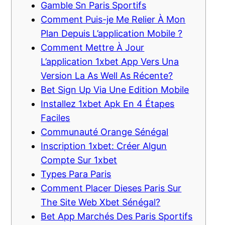
Gamble Sn Paris Sportifs
Comment Puis-je Me Relier À Mon
Plan Depuis L’application Mobile ?
Comment Mettre À Jour
L’application 1xbet App Vers Una
Version La As Well As Récente?
Bet Sign Up Via Une Edition Mobile
Installez 1xbet Apk En 4 Étapes
Faciles
Communauté Orange Sénégal
Inscription 1xbet: Créer Algun
Compte Sur 1xbet
Types Para Paris
Comment Placer Dieses Paris Sur
The Site Web Xbet Sénégal?
Bet App Marchés Des Paris Sportifs