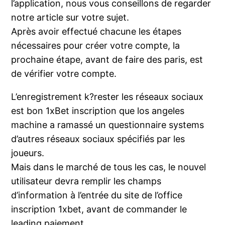
l’application, nous vous conseillons de regarder
notre article sur votre sujet.
Après avoir effectué chacune les étapes
nécessaires pour créer votre compte, la
prochaine étape, avant de faire des paris, est
de vérifier votre compte.
L’enregistrement k?rester les réseaux sociaux
est bon 1xBet inscription que los angeles
machine a ramassé un questionnaire systems
d’autres réseaux sociaux spécifiés par les
joueurs.
Mais dans le marché de tous les cas, le nouvel
utilisateur devra remplir les champs
d’information à l’entrée du site de l’office
inscription 1xbet, avant de commander le
leading paiement.