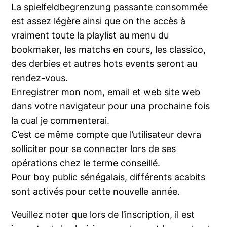
La spielfeldbegrenzung passante consommée
est assez légère ainsi que on the accès à
vraiment toute la playlist au menu du
bookmaker, les matchs en cours, les classico,
des derbies et autres hots events seront au
rendez-vous.
Enregistrer mon nom, email et web site web
dans votre navigateur pour una prochaine fois
la cual je commenterai.
C’est ce même compte que l’utilisateur devra
solliciter pour se connecter lors de ses
opérations chez le terme conseillé.
Pour boy public sénégalais, différents acabits
sont activés pour cette nouvelle année.
Veuillez noter que lors de l’inscription, il est