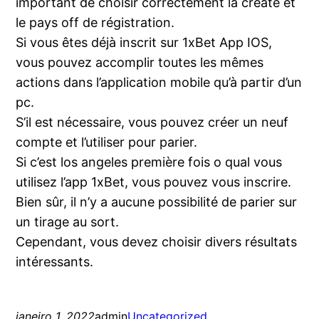
important de choisir correctement la create et
le pays off de régistration.
Si vous êtes déjà inscrit sur 1xBet App IOS,
vous pouvez accomplir toutes les mêmes
actions dans l’application mobile qu’à partir d’un
pc.
S’il est nécessaire, vous pouvez créer un neuf
compte et l’utiliser pour parier.
Si c’est los angeles première fois o qual vous
utilisez l’app 1xBet, vous pouvez vous inscrire.
Bien sûr, il n’y a aucune possibilité de parier sur
un tirage au sort.
Cependant, vous devez choisir divers résultats
intéressants.
janeiro 1, 2022
admin
Uncategorized