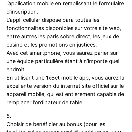
l’application mobile en remplissant le formulaire
d’inscription.
L’appli cellular dispose para toutes les
fonctionnalités disponibles sur votre site web,
entre autres les paris sobre direct, les jeux de
casino et les promotions en justices.
Avec cet smartphone, vous saurez parier sur
une équipe particulière étant à n’importe quel
endroit.
En utilisant une 1xBet mobile app, vous aurez la
excellente version du internet site officiel sur le
appareil mobile, qui est entièrement capable de
remplacer l’ordinateur de table.
5.
Choisir de bénéficier au bonus (pour les