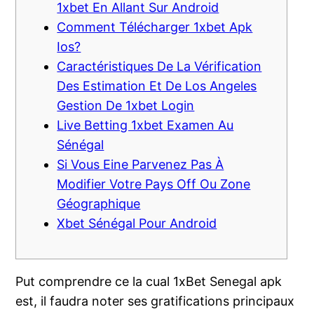
1xbet En Allant Sur Android
Comment Télécharger 1xbet Apk
Ios?
Caractéristiques De La Vérification
Des Estimation Et De Los Angeles
Gestion De 1xbet Login
Live Betting 1xbet Examen Au
Sénégal
Si Vous Eine Parvenez Pas À
Modifier Votre Pays Off Ou Zone
Géographique
Xbet Sénégal Pour Android
Put comprendre ce la cual 1xBet Senegal apk
est, il faudra noter ses gratifications principaux