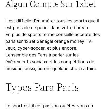
Algun Compte Sur 1xbet
Il est difficile d’énumérer tous les sports que il
est possible de parier dans votre bureau.
En plus de sports terme conseillé accepte des
paris sur 1xBet Sénégal orange money TV-
Jeux, cyber-soccer, et plus encore.
L’ensemble des Fans à parier sur les
événements sociaux et les compétitions de
musique, aussi, auront quelque chose à faire.
Types Para Paris
Le sport est-il cet passion ou êtes-vous un