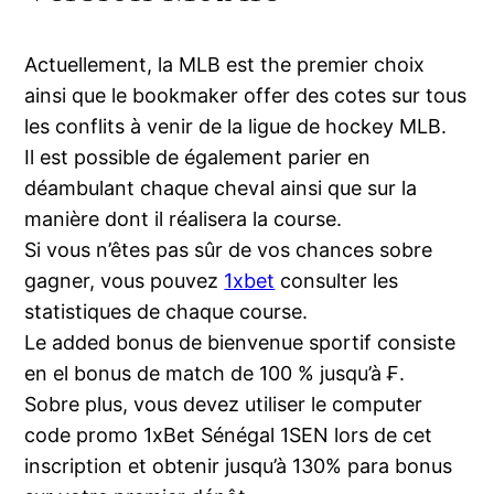
Actuellement, la MLB est the premier choix
ainsi que le bookmaker offer des cotes sur tous
les conflits à venir de la ligue de hockey MLB.
Il est possible de également parier en
déambulant chaque cheval ainsi que sur la
manière dont il réalisera la course.
Si vous n’êtes pas sûr de vos chances sobre
gagner, vous pouvez
1xbet
consulter les
statistiques de chaque course.
Le added bonus de bienvenue sportif consiste
en el bonus de match de 100 % jusqu’à ₣.
Sobre plus, vous devez utiliser le computer
code promo 1xBet Sénégal 1SEN lors de cet
inscription et obtenir jusqu’à 130% para bonus