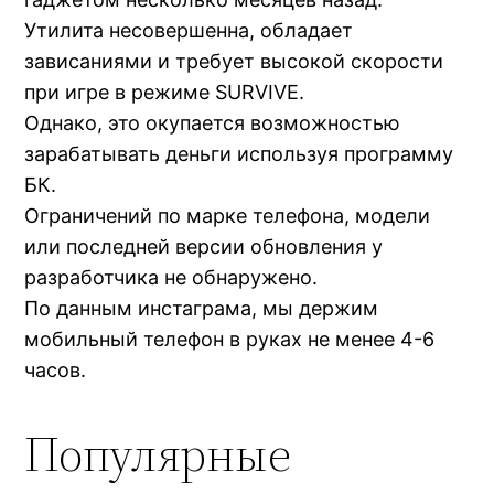
Утилита несовершенна, обладает
зависаниями и требует высокой скорости
при игре в режиме SURVIVE.
Однако, это окупается возможностью
зарабатывать деньги используя программу
БК.
Ограничений по марке телефона, модели
или последней версии обновления у
разработчика не обнаружено.
По данным инстаграма, мы держим
мобильный телефон в руках не менее 4-6
часов.
Популярные