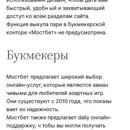
быстрый, удобн ый и захватывающий
доступ ко всем разделам сайта.
Функция выкупа пари в букмекерской
конторе «Мостбет» не предусмотрена.
Букмекеры
Мостбет предлагает широкий выбор
онлайн-услуг, которые являются заман
чивыми для любителей азартных игр.
Они существуют с 2010 года, что показы
вает их надежность.
Мостбет также предлагает daily онлайн-
поддержку, ч тобы вы могли получать