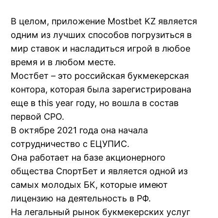
В целом, приложение Mostbet KZ является
одним из лучших способов погрузиться в
мир ставок и насладиться игрой в любое
время и в любом месте.
Мостбет – это российская букмекерская
контора, которая была зарегистрирована
еще в this year году, но вошла в состав
первой СРО.
В октябре 2021 года она начала
сотрудничество с ЕЦУПИС.
Она работает на базе акционерного
общества СпортБет и является одной из
самых молодых БК, которые имеют
лицензию на деятельность в РФ.
На легальный рынок букмекерских услуг