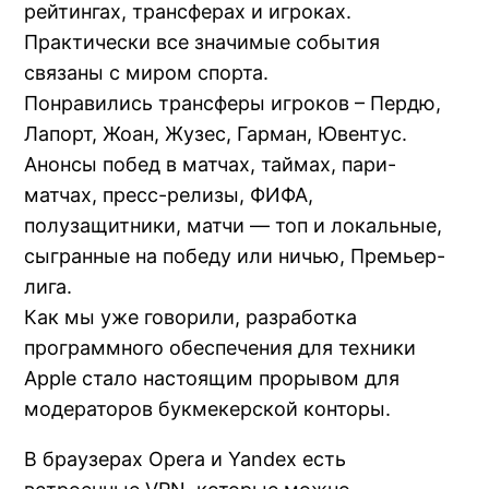
рейтингах, трансферах и игроках.
Практически все значимые события
связаны с миром спорта.
Понравились трансферы игроков – Пердю,
Лапорт, Жоан, Жузес, Гарман, Ювентус.
Анонсы побед в матчах, таймах, пари-
матчах, пресс-релизы, ФИФА,
полузащитники, матчи — топ и локальные,
сыгранные на победу или ничью, Премьер-
лига.
Как мы уже говорили, разработка
программного обеспечения для техники
Apple стало настоящим прорывом для
модераторов букмекерской конторы.
В браузерах Opera и Yandex есть