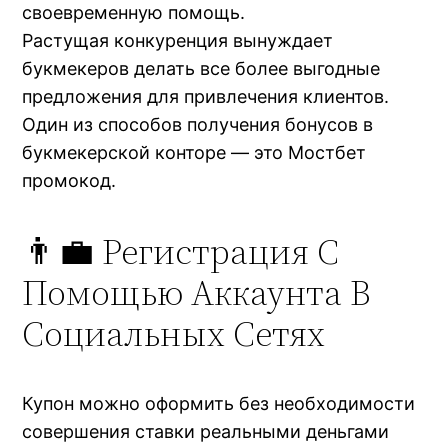
своевременную помощь.
Растущая конкуренция вынуждает
букмекеров делать все более выгодные
предложения для привлечения клиентов.
Один из способов получения бонусов в
букмекерской конторе — это Мостбет
промокод.
👨‍💼 Регистрация С
Помощью Аккаунта В
Социальных Сетях
Купон можно оформить без необходимости
совершения ставки реальными деньгами