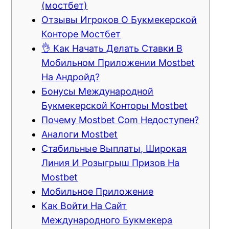
(мостбет)
Отзывы Игроков О Букмекерской
Конторе Мостбет
👌 Как Начать Делать Ставки В
Мобильном Приложении Mostbet
На Андройд?
Бонусы Международной
Букмекерской Конторы Mostbet
Почему Mostbet Com Недоступен?
Аналоги Mostbet
Стабильные Выплаты, Широкая
Линия И Розыгрыш Призов На
Mostbet
Мобильное Приложение
Как Войти На Сайт
Международного Букмекера