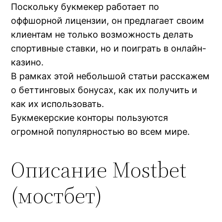
Поскольку букмекер работает по
оффшорной лицензии, он предлагает своим
клиентам не только возможность делать
спортивные ставки, но и поиграть в онлайн-
казино.
В рамках этой небольшой статьи расскажем
о беттинговых бонусах, как их получить и
как их использовать.
Букмекерские конторы пользуются
огромной популярностью во всем мире.
Описание Mostbet
(мостбет)