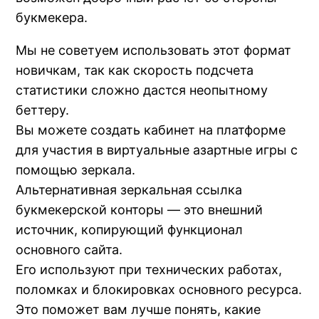
букмекера.
Мы не советуем использовать этот формат
новичкам, так как скорость подсчета
статистики сложно дастся неопытному
беттеру.
Вы можете создать кабинет на платформе
для участия в виртуальные азартные игры с
помощью зеркала.
Альтернативная зеркальная ссылка
букмекерской конторы — это внешний
источник, копирующий функционал
основного сайта.
Его используют при технических работах,
поломках и блокировках основного ресурса.
Это поможет вам лучше понять, какие